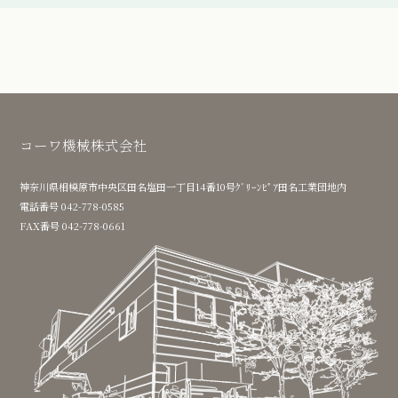
コーワ機械株式会社
神奈川県相模原市中央区田名塩田一丁目14番10号ｸﾞﾘｰﾝﾋﾟｱ田名工業団地内
電話番号 042-778-0585
FAX番号 042-778-0661