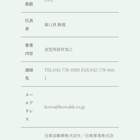
員数
代表
高以良 勝義
者
事業
金型用部材加工
内容
連絡
TEL:042-778-0585 FAX:042-778-066
先
1
メー
ルア
kowa@kowakk.co.jp
ドレ
ス
日産自動車株式会社／日産車体株式会